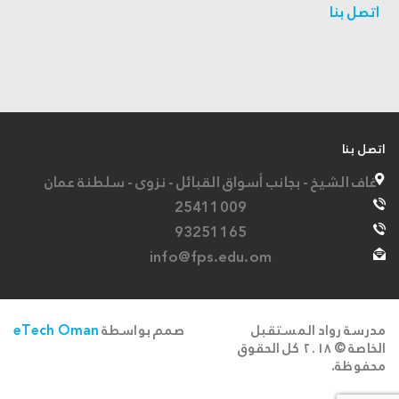
اتصل بنا
اتصل بنا
غاف الشيخ - بجانب أسواق القبائل - نزوى - سلطنة عمان
25411009
93251165
info@fps.edu.om
مدرسة رواد المستقبل
صمم بواسطة
eTech Oman
الخاصة © ۲۰۱۸ كل الحقوق
محفوظة.