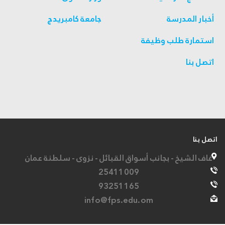
أخبار المدرسة
جامعة كامبريدج
استمارة طلب وظيفة
اتصل بنا
اتصل بنا
غاف الشيخ - بجانب أسواق القبائل - نزوى - سلطنة عمان
25411009
93251165
info@fps.edu.om