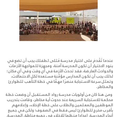
عندما تُقْدمَ على اختيار مدرسة مُثلى لطفلك يجب أن تضع في
بنود الاختيار أن تكون المدرسة آمنة، ومجهزة للمواجهة الأزمات
والحوادث العارضة، فقد تحدث الأزمة في أي وقت وفي أي مكان؛
لذلك يجب أن تكون المدارس مؤمَّنة مستعدة لكل الاحتمالات،
وتمثل سرعة الاستجابة عنصرًا مهمًّا في خطة التأهب للطوارئ
والمخاطر.
ومن هنا كان من أولويات مدرسة رواد المستقبل أن وضعت خطة
محكمة للاستجابة السريعة عند حدوث أية مخاطر، وقامت بتدريب
الموظفين والمعلمين والطلاب على خطة الإخلاء، وإعلامهم
بأقرب مخرج للطوارئ ليس فقط في الصفوف؛ ولكن في جميع
أنحاء المدرسة. إعدادا منظما للإخلاء في جميع مناطق المدرسة.