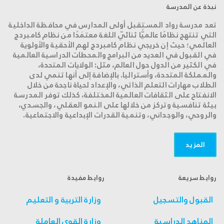
نبذة عن المدرسة
تعد مدرسة رواد المستقبل أولى المدارس في محافظة الداخلية
التي تنتهج نظامًا عالميًّا ثنائيّ اللغة معتمَدًا من نظام كامبردج
العالمي؛ حيث إن خريجي نظام كامبردج لهم الأحقية والأولوية
في القبول في العديد من البرامج والمحطات الدراسية العالمية
في الكثير من الدول حول العالم، مثل: الولايات المتحدة،
والمملكة المتحدة، وأستراليا. بالإضافة إلى أنها تنمي لدى
الطلاب مهارات التعلم الذاتي، والإعداد لحياة ناجحة من خلال
الانفتاح على الثقافات العالمية المختلفة، كذلك توفر المدرسة
بيئة تنافسية وتركز من خلالها على النمو العقلي، والجسدي،
والروحي، والوجداني، وتنمية القدرات الإبداعية والاجتماعية.
المزید
روابط سريعة
روابط مفيدة
القبول والتسجيل
وزارة التربية و التعليم
المناهج الدراسية
وزارة القوى العاملة