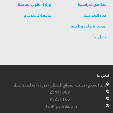
المناهج الدراسية
وزارة القوى العاملة
أخبار المدرسة
جامعة كامبريدج
استمارة طلب وظيفة
اتصل بنا
اتصل بنا
غاف الشيخ - بجانب أسواق القبائل - نزوى - سلطنة عمان
25411009
93251165
info@fps.edu.om