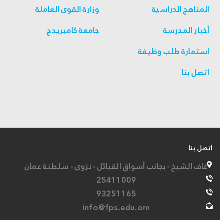
المناهج الدراسية
وزارة القوى العاملة
أخبار المدرسة
جامعة كامبريدج
استمارة طلب وظيفة
اتصل بنا
اتصل بنا
غاف الشيخ - بجانب أسواق القبائل - نزوى - سلطنة عمان
25411009
93251165
info@fps.edu.om