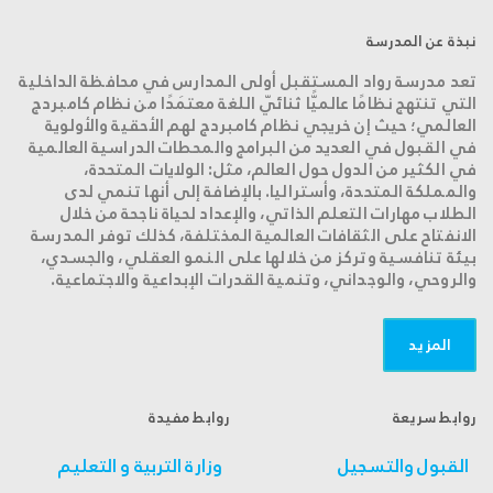
نبذة عن المدرسة
تعد مدرسة رواد المستقبل أولى المدارس في محافظة الداخلية
التي تنتهج نظامًا عالميًّا ثنائيّ اللغة معتمَدًا من نظام كامبردج
العالمي؛ حيث إن خريجي نظام كامبردج لهم الأحقية والأولوية
في القبول في العديد من البرامج والمحطات الدراسية العالمية
في الكثير من الدول حول العالم، مثل: الولايات المتحدة،
والمملكة المتحدة، وأستراليا. بالإضافة إلى أنها تنمي لدى
الطلاب مهارات التعلم الذاتي، والإعداد لحياة ناجحة من خلال
الانفتاح على الثقافات العالمية المختلفة، كذلك توفر المدرسة
بيئة تنافسية وتركز من خلالها على النمو العقلي، والجسدي،
والروحي، والوجداني، وتنمية القدرات الإبداعية والاجتماعية.
المزید
روابط سريعة
روابط مفيدة
القبول والتسجيل
وزارة التربية و التعليم