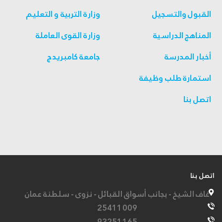
القبول والتسجيل
وزارة التربية و التعليم
المناهج الدراسية
وزارة القوى العاملة
أخبار المدرسة
جامعة كامبريدج
استمارة طلب وظيفة
اتصل بنا
اتصل بنا
غاف الشيخ - بجانب أسواق القبائل - نزوى - سلطنة عمان
25411009
93251165