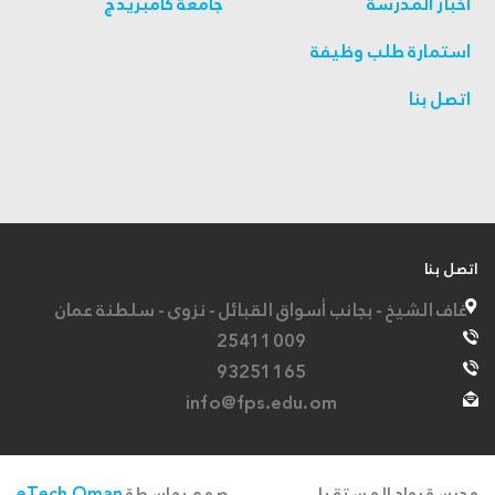
أخبار المدرسة
جامعة كامبريدج
استمارة طلب وظيفة
اتصل بنا
اتصل بنا
غاف الشيخ - بجانب أسواق القبائل - نزوى - سلطنة عمان
25411009
93251165
info@fps.edu.om
مدرسة رواد المستقبل
صمم بواسطة
eTech Oman